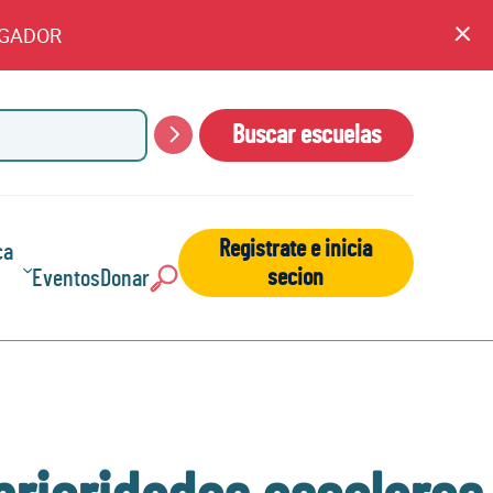
EGADOR
An
cl
Buscar escuelas
Buscar
Registrate e inicia
ca
secion
Eventos
Donar
Buscar: