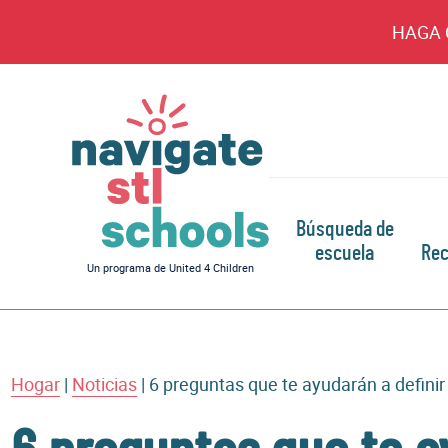
HAGA 
Búsqueda de
escuela
Rec
Navegar
Un programa de United 4 Children
por
las
escuelas
de
Hogar
|
STL
Noticias
|
6 preguntas que te ayudarán a definir