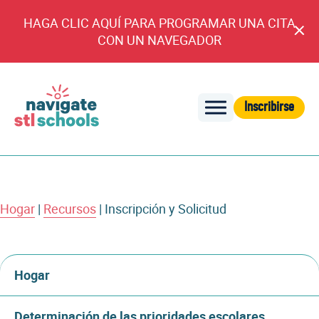
HAGA CLIC AQUÍ PARA PROGRAMAR UNA CITA
An
CON UN NAVEGADOR
cl
Inscribirse
Navegar
por
las
escuelas
de
Hogar
|
Recursos
|
Inscripción y Solicitud
STL
Hogar
Determinación de las prioridades escolares