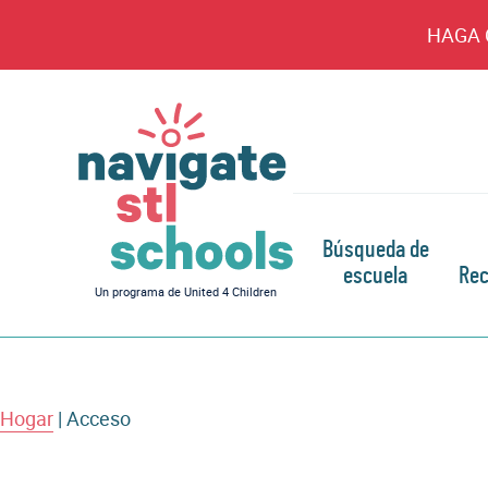
HAGA 
Búsqueda de
escuela
Rec
Navegar
Un programa de United 4 Children
por
las
escuelas
de
Hogar
|
Acceso
STL