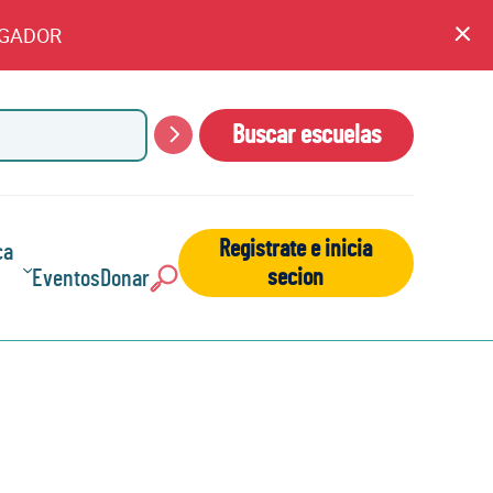
EGADOR
An
cl
Buscar escuelas
Buscar
Registrate e inicia
ca
secion
Eventos
Donar
Buscar: