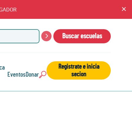
EGADOR
An
cl
Buscar escuelas
Buscar
Registrate e inicia
ca
secion
Eventos
Donar
Buscar: