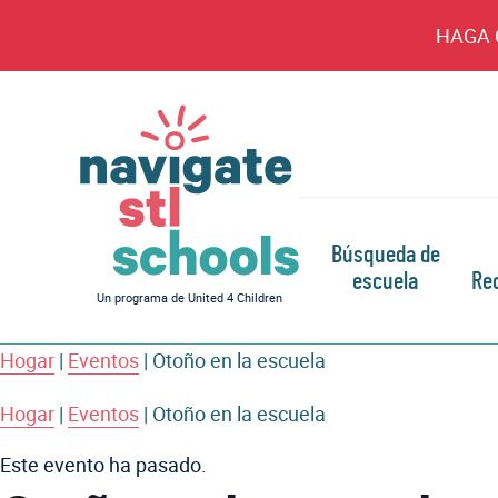
HAGA 
Búsqueda de
escuela
Re
Navegar
Un programa de United 4 Children
por
las
Hogar
|
Eventos
|
Otoño en la escuela
escuelas
de
Hogar
|
Eventos
|
Otoño en la escuela
STL
Este evento ha pasado.