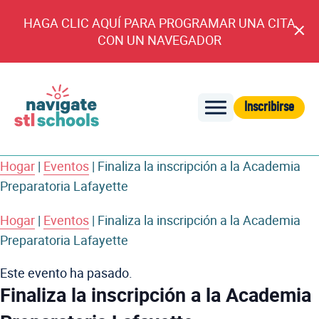
HAGA CLIC AQUÍ PARA PROGRAMAR UNA CITA
An
CON UN NAVEGADOR
cl
Inscribirse
Navegar
por
Hogar
|
Eventos
|
Finaliza la inscripción a la Academia
las
Preparatoria Lafayette
escuelas
de
Hogar
|
Eventos
|
Finaliza la inscripción a la Academia
STL
Preparatoria Lafayette
Este evento ha pasado.
Finaliza la inscripción a la Academia