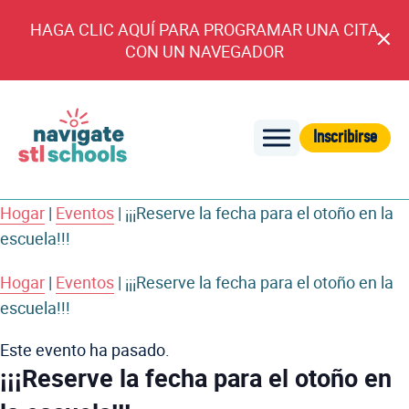
HAGA CLIC AQUÍ PARA PROGRAMAR UNA CITA
An
CON UN NAVEGADOR
cl
Inscribirse
Navegar
por
Hogar
|
Eventos
|
¡¡¡Reserve la fecha para el otoño en la
las
escuela!!!
escuelas
de
Hogar
|
Eventos
|
¡¡¡Reserve la fecha para el otoño en la
STL
escuela!!!
Este evento ha pasado.
¡¡¡Reserve la fecha para el otoño en