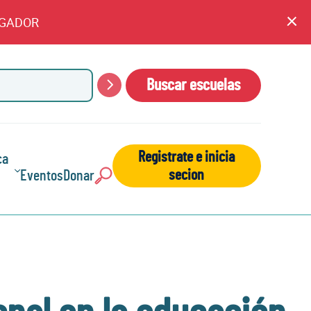
EGADOR
An
cl
Buscar escuelas
Buscar
Registrate e inicia
ca
secion
Eventos
Donar
Buscar: