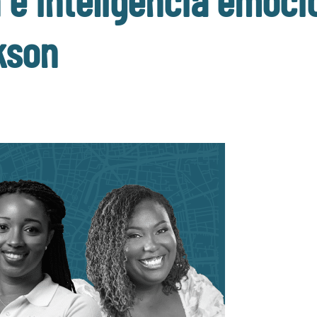
 e inteligencia emoci
kson