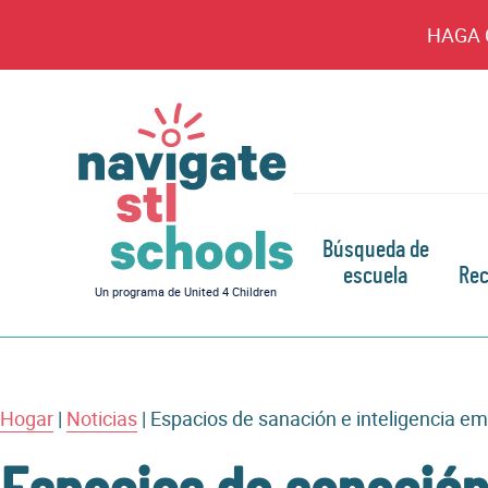
HAGA 
Búsqueda de
escuela
Rec
Navegar
Un programa de United 4 Children
por
las
escuelas
de
Hogar
|
Noticias
STL
|
Espacios de sanación e inteligencia em