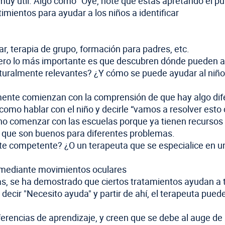
muy útil. Algo como “Oye, noté que estás apretando el p
mientos para ayudar a los niños a identificar
iar, terapia de grupo, formación para padres, etc.
ero lo más importante es que descubren dónde pueden a
uralmente relevantes? ¿Y cómo se puede ayudar al niño 
ente comienzan con la comprensión de que hay algo difer
omo hablar con el niño y decirle “vamos a resolver esto 
eno comenzar con las escuelas porque ya tienen recursos
s que son buenos para diferentes problemas.
te competente? ¿O un terapeuta que se especialice en u
 mediante movimientos oculares
s, se ha demostrado que ciertos tratamientos ayudan a 
decir "Necesito ayuda" y partir de ahí, el terapeuta pued
encias de aprendizaje, y creen que se debe al auge de la