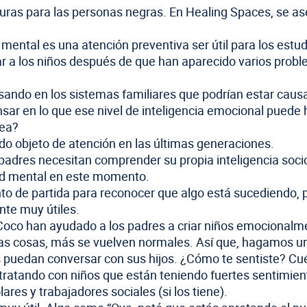
uras para las personas negras. En Healing Spaces, se as
mental es una atención preventiva ser útil para los estu
ar a los niños después de que han aparecido varios probl
asando en los sistemas familiares que podrían estar cau
 en lo que ese nivel de inteligencia emocional puede ha
dea?
do objeto de atención en las últimas generaciones.
s padres necesitan comprender su propia inteligencia soc
lud mental en este momento.
to de partida para reconocer que algo está sucediendo, p
nte muy útiles.
oco han ayudado a los padres a criar niños emocionalme
 cosas, más se vuelven normales. Así que, hagamos una 
 puedan conversar con sus hijos. ¿Cómo te sentiste? C
 tratando con niños que están teniendo fuertes sentimi
ares y trabajadores sociales (si los tiene).