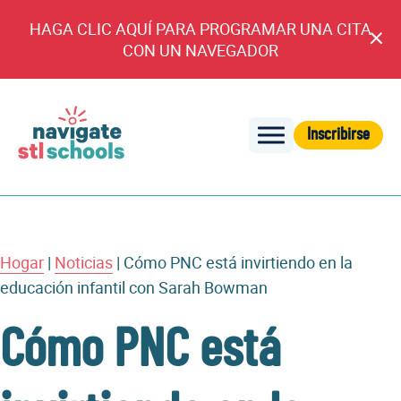
HAGA CLIC AQUÍ PARA PROGRAMAR UNA CITA
An
CON UN NAVEGADOR
cl
Inscribirse
Navegar
por
las
escuelas
de
Hogar
|
Noticias
|
Cómo PNC está invirtiendo en la
STL
educación infantil con Sarah Bowman
Cómo PNC está