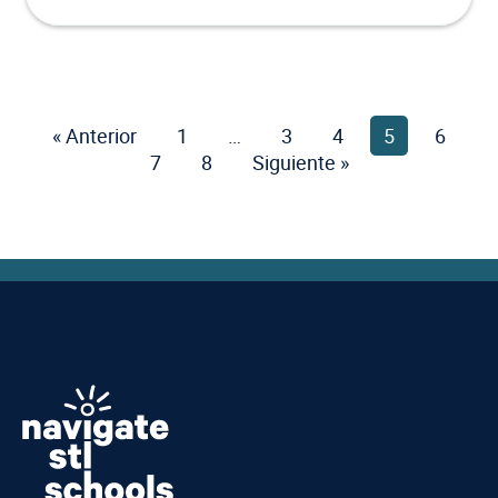
« Anterior
1
Página
…
3
Página
4
Página
5
Página
6
Págin
7
Página
8
Página
Siguiente »