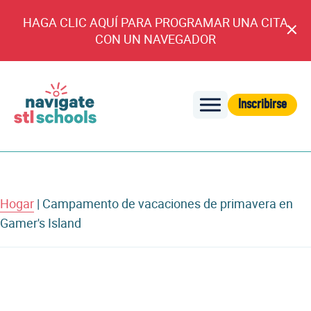
HAGA CLIC AQUÍ PARA PROGRAMAR UNA CITA
An
CON UN NAVEGADOR
cl
Inscribirse
Navegar
por
las
escuelas
de
Hogar
|
Campamento de vacaciones de primavera en
STL
Gamer's Island
Aviso