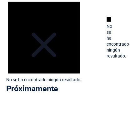
Aviso
No
se
ha
Ev
encontrado
ningún
resultado.
No se ha encontrado ningún resultado.
Próximamente
Seleccionar
fecha.