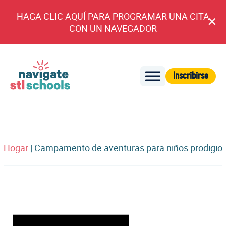
HAGA CLIC AQUÍ PARA PROGRAMAR UNA CITA
An
CON UN NAVEGADOR
cl
Inscribirse
Navegar
por
las
escuelas
de
Hogar
|
Campamento de aventuras para niños prodigio
STL
Aviso