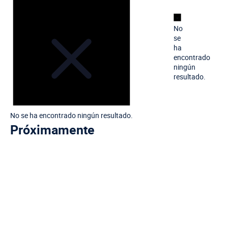
Aviso
No
se
ha
Ev
encontrado
ningún
resultado.
No se ha encontrado ningún resultado.
Próximamente
Seleccionar
fecha.