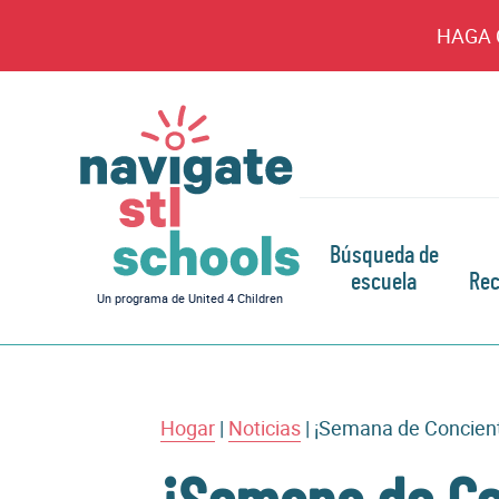
HAGA 
Búsqueda de
escuela
Rec
Navegar
Un programa de United 4 Children
por
las
escuelas
de
STL
Hogar
|
Noticias
|
¡Semana de Concienti