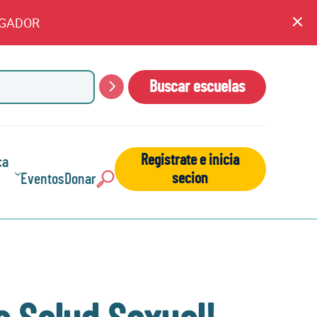
EGADOR
An
cl
Buscar escuelas
Buscar
Registrate e inicia
ca
secion
Eventos
Donar
Buscar: