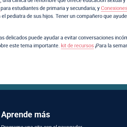
R
, una clínica de renombre que ofrece educación sexual y 
.
para estudiantes de primaria y secundaria; y
Conexiones
on el pediatra de sus hijos. Tener un compañero que ayu
s delicados puede ayudar a evitar conversaciones incóm
sobre este tema importante.
kit de recursos
¡Para la seman
Aprende más