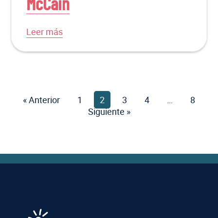
McCain
Leer más
« Anterior
1
Página
2
Página
3
Página
4
Página
…
8
Págin
Siguiente »