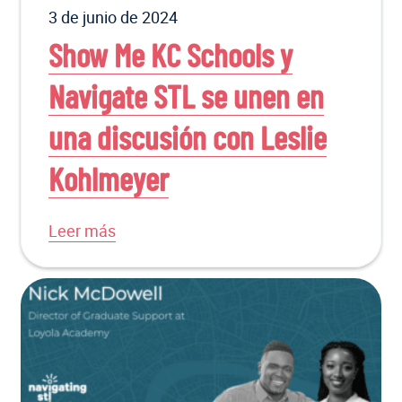
3 de junio de 2024
Show Me KC Schools y
Navigate STL se unen en
una discusión con Leslie
Kohlmeyer
Leer más